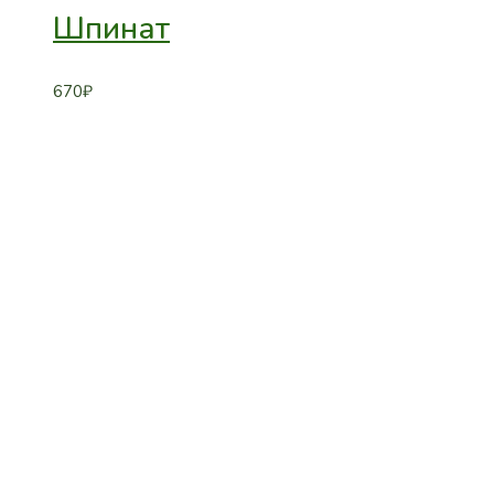
Шпинат
670
₽