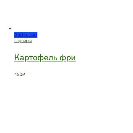
Add to cart
Гарниры
Картофель фри
490
₽