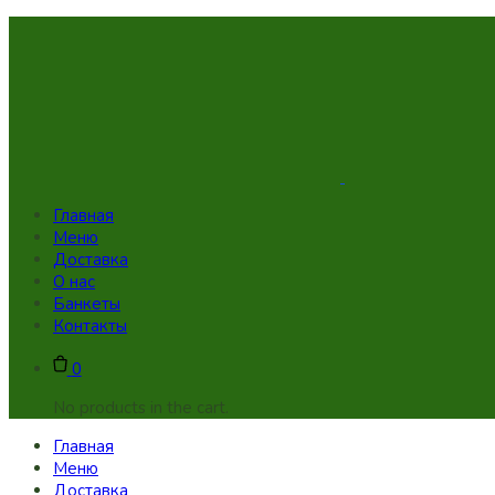
Skip
to
content
Главная
Меню
Доставка
О нас
Банкеты
Контакты
0
No products in the cart.
Главная
Меню
Доставка