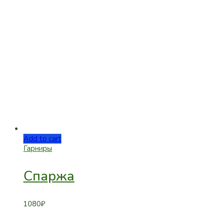
Add to cart
Гарниры
Спаржа
1080
₽