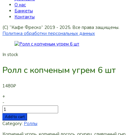
О нас
Банкеты
Контакты
(C) “Кафе Фреско” 2019 - 2025. Все права защищены.
Политика обработки персональных данных
In stock
Ролл с копченым угрем 6 шт
1480
₽
+
-
Add to cart
Category:
Роллы
Копченый угорь, копченый лосось, огурец, сливочный сыр