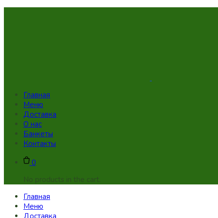
Skip
to
content
Главная
Меню
Доставка
О нас
Банкеты
Контакты
0
No products in the cart.
Главная
Меню
Доставка