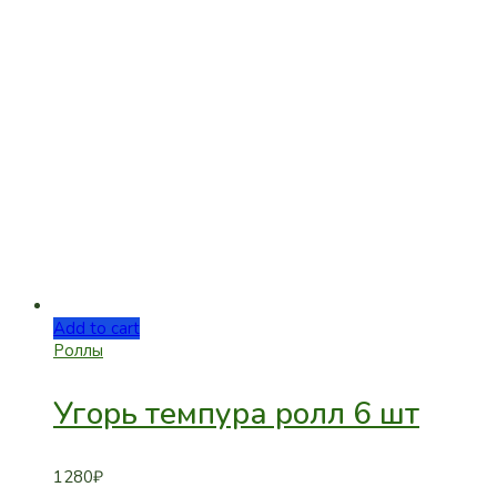
Add to cart
Роллы
Угорь темпура ролл 6 шт
1280
₽