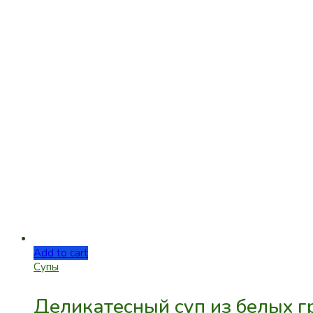
Add to cart
Супы
Деликатесный суп из белых г