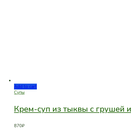
Add to cart
Супы
Крем-суп из тыквы с грушей и
870
₽