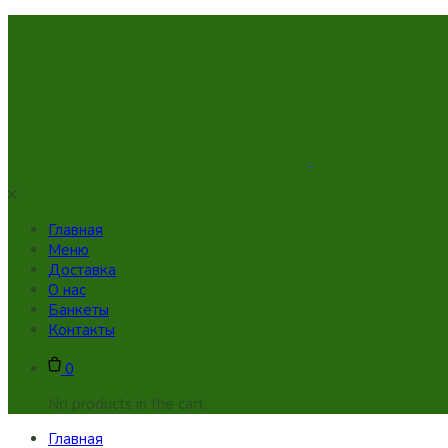
Skip
to
content
Главная
Меню
Доставка
О нас
Банкеты
Контакты
0
No products in the cart.
Главная