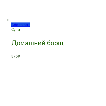
Add to cart
Супы
Домашний борщ
870
₽