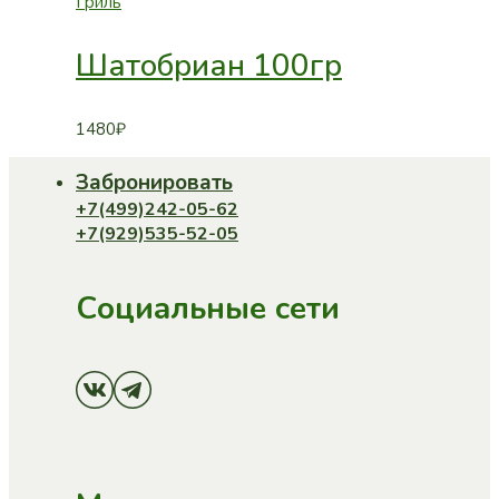
Гриль
Шатобриан 100гр
1480
₽
Забронировать
+7(499)242-05-62
+7(929)535-52-05
Социальные сети