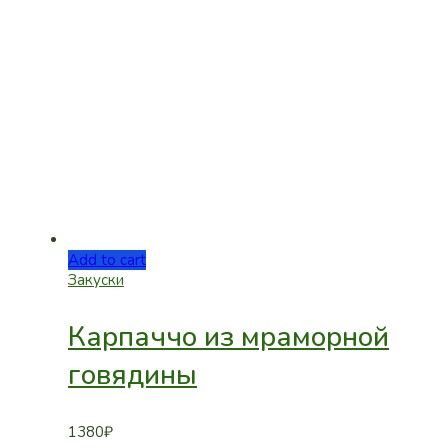
Add to cart
Закуски
Карпаччо из мраморной
говядины
1380
₽