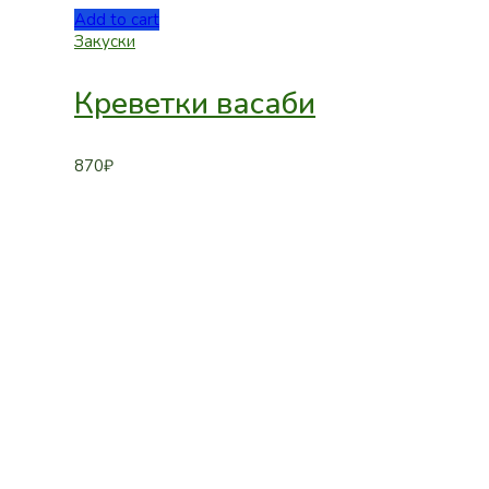
Add to cart
Закуски
Креветки васаби
870
₽