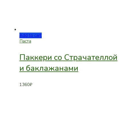
Add to cart
Паста
Паккери со Страчателлой
и баклажанами
1360
₽