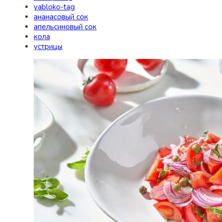
yabloko-tag
ананасовый сок
апельсиновый сок
кола
устрицы