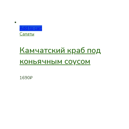
Add to cart
Салаты
Камчатский краб под
коньячным соусом
1690
₽