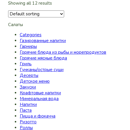
Showing all 12 results
Салаты
Categories
Газированные напитки
Гарниры
Горячие блюда из рыбы и морепродуктов
Горячие мясные блюда
Гриль
Гунканы/острые суши
Десерты
Детское меню
Закуски
Крафтовые напитки
Минеральная вода
Напитки
Паста
Пицца и фокачча
Ризотто
Роллы