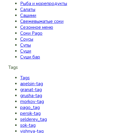
Рыба и морепродукты
Салаты
Сашими
Свежевыжатые соки
Сезонное меню
Соки Pago
Соусы
Супы
Суши
Суши бар
Tags
Tags
apelsin-tag
granat-tag
grusha-tag
morkov-tag
pago_tag
persik-tag
selderey_tag
sok-tag
vishnya-tag