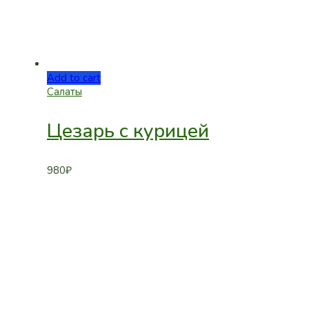
Add to cart
Салаты
Цезарь с курицей
980
₽