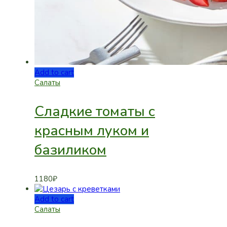
Add to cart
Салаты
Cладкие томаты с
красным луком и
базиликом
1180
₽
Add to cart
Салаты