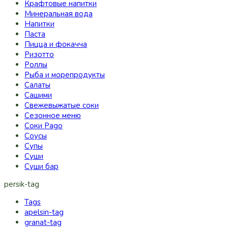
Крафтовые напитки
Минеральная вода
Напитки
Паста
Пицца и фокачча
Ризотто
Роллы
Рыба и морепродукты
Салаты
Сашими
Свежевыжатые соки
Сезонное меню
Соки Pago
Соусы
Супы
Суши
Суши бар
persik-tag
Tags
apelsin-tag
granat-tag