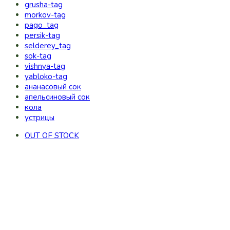
grusha-tag
morkov-tag
pago_tag
persik-tag
selderey_tag
sok-tag
vishnya-tag
yabloko-tag
ананасовый сок
апельсиновый сок
кола
устрицы
OUT OF STOCK