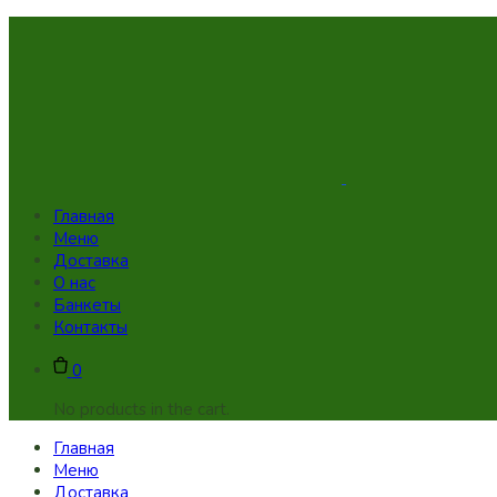
Skip
to
content
Главная
Меню
Доставка
О нас
Банкеты
Контакты
0
No products in the cart.
Главная
Меню
Доставка